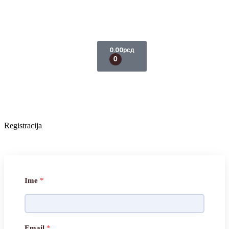
0.00
рсд
0
Registracija
Ime
*
Email
*