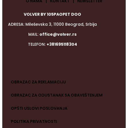
O NAMA
KONTAKT
NEWSLETTER
VOLVER BY 105PAOPET DOO
ADRESA: Mileševska 3, 11000 Beograd, Srbija
MAIL:
office@volver.rs
TELEFON:
+381695118304
OBRAZAC ZA REKLAMACIJU
OBRAZAC ZA ODUSTANAK SA OBAVEŠTENJEM
OPŠTI USLOVI POSLOVANJA
POLITIKA PRIVATNOSTI