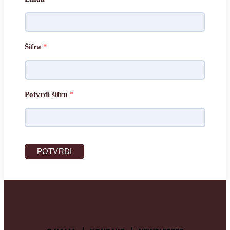
Šifra
*
Potvrdi šifru
*
POTVRDI